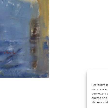
Per fornire 
e/o accedere
permetterà d
questo sito.
alcune carat