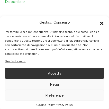
Disponibile
Gestisci Consenso
Per fornire le migliori esperienze, utilizziamo tecnologie come i cookie
per memorizzare e/o accedere alle informazioni del dispositivo. Il
CONTATTI
consenso a queste tecnologie ci permetterà di elaborare dati come il
comportamento di navigazione o ID unici su questo sito. Non
INFO@GIANMARIACASSARINO.IT
acconsentire o ritirare il consenso può influire negativamente su alcune
caratteristiche e funzioni.
@GIANMARIACASSARINO
Gestisci servizi
Accetta
Privacy Policy
|
Cookie Policy
© 2023 – Tutti i diritti sono riservati
Nega
Powered by
C. Baglieri
Preferenze
Cookie Policy
Privacy Policy