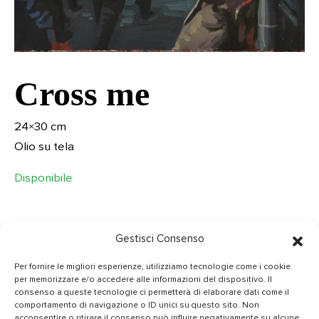
Cross me
24×30 cm
Olio su tela
Disponibile
Gestisci Consenso
Per fornire le migliori esperienze, utilizziamo tecnologie come i cookie
per memorizzare e/o accedere alle informazioni del dispositivo. Il
CONTATTI
consenso a queste tecnologie ci permetterà di elaborare dati come il
comportamento di navigazione o ID unici su questo sito. Non
INFO@GIANMARIACASSARINO.IT
acconsentire o ritirare il consenso può influire negativamente su alcune