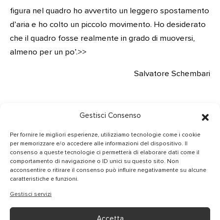
figura nel quadro ho avvertito un leggero spostamento
d’aria e ho colto un piccolo movimento. Ho desiderato
che il quadro fosse realmente in grado di muoversi,
almeno per un po’.>>
Salvatore Schembari
Gestisci Consenso
Per fornire le migliori esperienze, utilizziamo tecnologie come i cookie
per memorizzare e/o accedere alle informazioni del dispositivo. Il
CONTATTI
consenso a queste tecnologie ci permetterà di elaborare dati come il
comportamento di navigazione o ID unici su questo sito. Non
INFO@GIANMARIACASSARINO.IT
acconsentire o ritirare il consenso può influire negativamente su alcune
caratteristiche e funzioni.
@GIANMARIACASSARINO
Gestisci servizi
Accetta
Privacy Policy
|
Cookie Policy