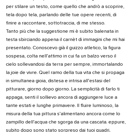
per stilare un testo, come quello che andrò a scoprire,
tela dopo tela, parlando delle tue opere recenti, di
finire a raccontare, sottotraccia, di me stesso.
Tanto più che la suggestione mi è subito balenata in
testa sbirciando appena il carnèt di immagini che mi hai
presentato. Conoscevo già il guizzo atletico, la figura
sospesa, colta nell’attimo in cui fa un balzo verso il
cielo sollevandosi da terra per sempre, immortalando
la joie de vivre. Quel ramo della tua vita che si propaga
in simultanea gioia, distesa e intrisa all’estasi del
pitturare, giorno dopo giorno. La semplicità di farlo ti
appaga, senti il sollievo ancora di aggiungere luce a
tante estati e lunghe primavere. Il fluire luminoso, la
misura della tua pittura s’alimentano ancora come lo
zampillo dell’acqua che sgorga da una cascata. eppure,
subito dopo sono stato sorpreso dai tuoi quadri,